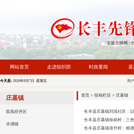
↑安徽先锋网
↑
网站首页
走进组织部
时政要闻
基
今天是:
2026年8月7日 星期五
用
首页
>
投稿栏目
>
庄墓镇
庄墓镇
·
长丰县庄墓镇刘浅社区：
双凤经开区
·
长丰县庄墓镇徐岗村：三色
水湖镇
·
长丰县庄墓镇张圩村：精准