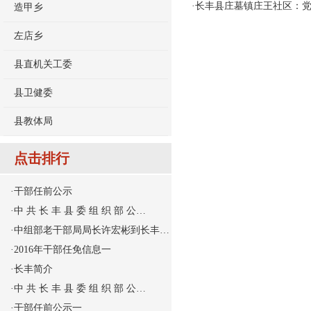
·
长丰县庄墓镇庄王社区：党
造甲乡
左店乡
县直机关工委
县卫健委
县教体局
点击排行
·
干部任前公示
·
中 共 长 丰 县 委 组 织 部 公…
·
中组部老干部局局长许宏彬到长丰…
·
2016年干部任免信息一
·
长丰简介
·
中 共 长 丰 县 委 组 织 部 公…
·
干部任前公示一