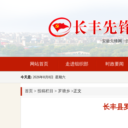
↑安徽先锋网
↑
网站首页
走进组织部
时政要闻
今天是:
2026年8月8日 星期六
首页
>
投稿栏目
>
罗塘乡
>正文
长丰县