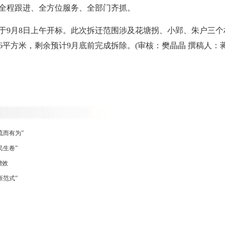
全程跟进、全方位服务、全部门齐抓。
9月8日上午开标。此次拆迁范围涉及花塘拐、小郢、朱户三个村
516平方米，剩余预计9月底前完成拆除。(审核：樊晶晶 撰稿人：
流而有为”
民生卷”
增效
新范式”