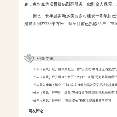
题，点对点为项目提供跟踪服务，做到全力保障、
据悉，长丰县罗塘乡美丽乡村建设一期项目已于
建筑面积27238平方米，截至目前已拆除35户，7
·
长丰（双凤）经开区凤巢社区：以“沉浸式”教育让流动党员“
·
长丰（双凤）经开区金宁社区：答好“三道题”写好基层治理“
·
长丰县朱巷镇：深化“三加”模式 推动党员教育学用转化提质
·
长丰（双凤）经开区：聚焦“三维破题”解锁新时代党员教育“
·
长丰（双凤）经开区：“三化提效”构筑党群服务共享空间
网友评论