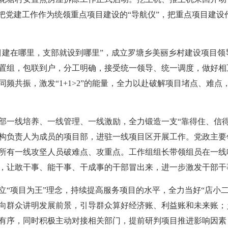
把党建工作作为统领重点项目建设的“导航仪”，把重点项目建设
目建在哪里，支部就设到哪里”，成立罗塘乡美丽乡村建设项目
安置组，包联到户，分工明确，接受统一领导、统一调度，做好
频共振，激发“1+1>2”的能量，全力以赴破解项目堵点、难
部一线培养、一线管理、一线激励，全力锻造一支“靠得住、信
构负责人为成员的项目部，进驻一线项目区开展工作。党政主要
所有一线攻坚人员破难点、攻重点。工作组组长带领组员在一线
，让敢干事、能干事、干成事的干部冒出来，进一步激发干部干
立“项目为王”理念，持续提高服务项目的水平，全力当好“店小二
向群众讲明发展前景，引导群众算好经济账、利益账和未来账；
有序，同时积极主动对接相关部门，提前研判项目推进影响因素