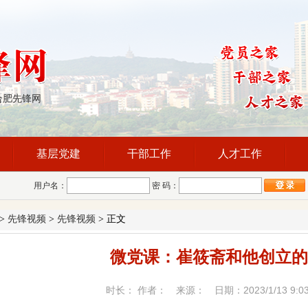
合肥先锋网
基层党建
干部工作
人才工作
用户名：
密 码：
>
先锋视频
>
先锋视频
> 正文
微党课：崔筱斋和他创立的
时长： 作者： 来源： 日期：2023/1/13 9:0