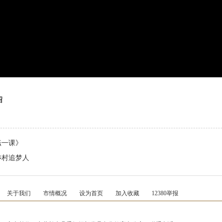
绍
耘一课》
乡村追梦人
关于我们
市情概况
设为首页
加入收藏
12380举报