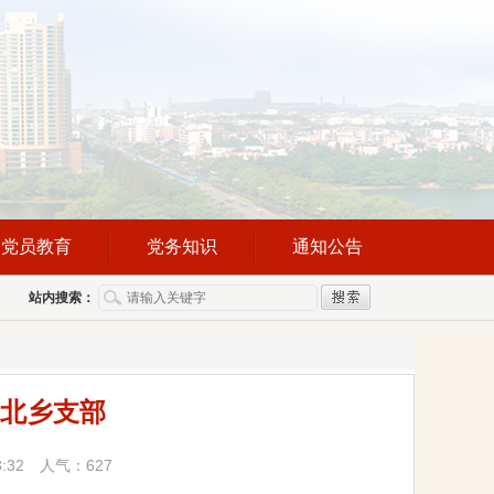
党员教育
党务知识
通知公告
站内搜索：
北乡支部
3:32 人气：
627