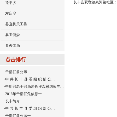
·
长丰县双墩镇泉河路社区：
造甲乡
左店乡
县直机关工委
县卫健委
县教体局
点击排行
·
干部任前公示
·
中 共 长 丰 县 委 组 织 部 公…
·
中组部老干部局局长许宏彬到长丰…
·
2016年干部任免信息一
·
长丰简介
·
中 共 长 丰 县 委 组 织 部 公…
·
干部任前公示一