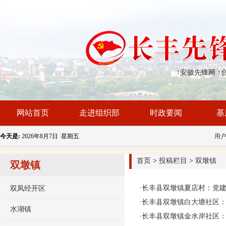
↑安徽先锋网
↑
网站首页
走进组织部
时政要闻
基
今天是:
2026年8月7日 星期五
用
首页
>
投稿栏目
>
双墩镇
双墩镇
·
长丰县双墩镇夏店村：党建
双凤经开区
·
长丰县双墩镇白大塘社区：
水湖镇
·
长丰县双墩镇金水岸社区：