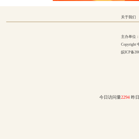
团县委
县检察院
关于我们
合肥在线
央视网
主办单位：
中华网
Copyrig
人民网
中国新闻网
皖ICP备200
淮南市人事考试网
安庆市人事考试网
合肥市人事
今日访问量
2294
昨