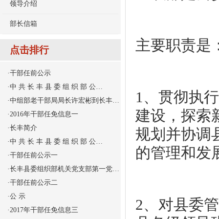
领导介绍
部长信箱
主要职责是
点击排行
·
干部任前公示
·
中 共 长 丰 县 委 组 织 部 公…
1、贯彻执
·
中组部老干部局局长许宏彬到长丰…
建设，探索
·
2016年干部任免信息一
·
长丰简介
规划并协调
·
中 共 长 丰 县 委 组 织 部 公…
的管理和发
·
干部任前公示一
·
长丰县委组织部机关党支部第一党…
·
干部任前公示二
·
公 示
2、对县委
·
2017年干部任免信息三