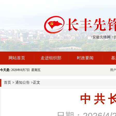
↑安徽先锋网
↑
网站首页
走进组织部
时政要闻
基
今天是:
2026年8月7日 星期五
用
首页
>
通知公告
>正文
中 共 长
日期：2026/4