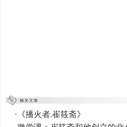
·
《播火者.崔筱斋》