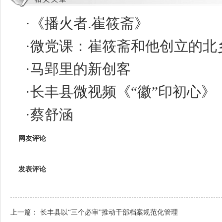
·
《播火者.崔筱斋》
·
微党课：崔筱斋和他创立的北
·
马郢里的新创客
·
长丰县微视频《“徽”印初心》
·
蔡舒涵
网友评论
发表评论
上一篇：
长丰县以“三个必审”推动干部档案规范化管理