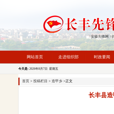
↑安徽先锋网
↑
网站首页
走进组织部
时政要闻
今天是:
2026年8月7日 星期五
首页
>
投稿栏目
>
造甲乡
>正文
长丰县造