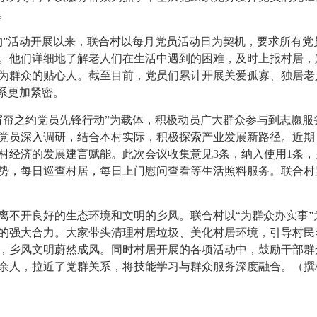
。
约”活动开展以来，联合村以每月党员活动日为契机，要求所有党
。他们详细地了解老人们在生活中遇到的困难，及时上报村居，
为群众的贴心人。截至目前，党员们累计开展关爱孤寡、独居老人
系更加紧密。
窗帘之约党员先锋行动”为载体，积极动员广大群众参与到志愿服
党员深入调研，结合本村实际，积极探索产业发展新路径。近期
村经济的发展建言赋能。此次会议收集意见3条，纳入使用1条
势，每日巡查村居，每日上门慰问查看等生活照料服务。联合村累
离不开良好的生态环境和文明的乡风。联合村以“为群众办实事
的强大合力。大家带头清理村居垃圾、美化村居环境，引导村民
，乡风文明蔚然成风。同时村居开展的各项活动中，鼓励干部群
0余人，拉近了党群关系，将技能学习与群众服务深度融合。（