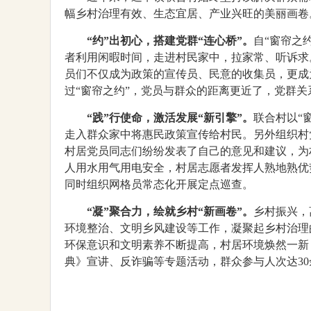
幅乡村治理有效、生态宜居、产业兴旺的美丽画卷
“约”出初心，搭建党群“连心桥”
。
自“窗帘之
者利用闲暇时间，走进村民家中，拉家常、听诉求
员们不仅成为政策的宣传员、民意的收集员，更成
过“窗帘之约”，党员与群众的距离更近了，党群关
“践”行使命，激活发展“新引擎”
。
联合村以“
走入群众家中将惠民政策宣传给村民。另外组织村
村居党员同志们纷纷发表了自己的意见和建议，为
人用水用气用电安全，村居志愿者发挥人熟地熟优
同时组织网格员常态化开展定点巡查。
“凝”聚合力，绘就乡村“新画卷”。
乡村振兴，
环境整治、文明乡风建设等工作，凝聚起乡村治理
环保意识和文明素养不断提高，村居环境焕然一新
典》宣讲、反诈骗等专题活动，群众参与人次达3