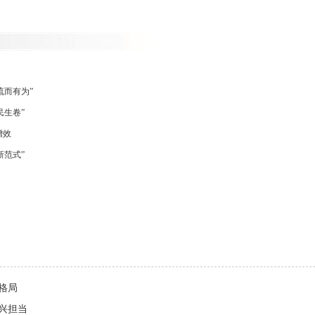
流而有为”
民生卷”
增效
新范式”
格局
兴担当