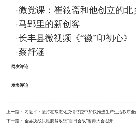
·
微党课：崔筱斋和他创立的北
·
马郢里的新创客
·
长丰县微视频《“徽”印初心》
·
蔡舒涵
网友评论
发表评论
上一篇：
习近平：坚持在常态化疫情防控中加快推进生产生活秩序全
下一篇：
全县决战决胜脱贫攻坚“百日会战”誓师大会召开