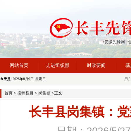
↑安徽先锋网
↑
网站首页
走进组织部
时政要闻
基
今天是:
2026年8月9日 星期日
用
首页
>
投稿栏目
>
岗集镇
>正文
长丰县岗集镇：党建
日期：2026/5/