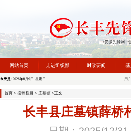
↑安徽先锋网
↑
网站首页
走进组织部
时政要闻
基
今天是:
2026年8月9日 星期日
用
首页
>
投稿栏目
>
庄墓镇
>正文
长丰县庄墓镇薛桥
日期：2025/12/