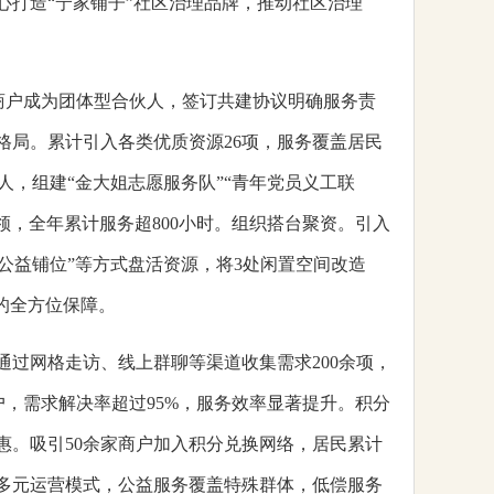
心打造“宁家铺子”社区治理品牌，推动社区治理
家商户成为团体型合伙人，签订共建协议明确服务责
格局。累计引入各类优质资源26项，服务覆盖居民
，组建“金大姐志愿服务队”“青年党员义工联
领，全年累计服务超800小时。组织搭台聚资。引入
“公益铺位”等方式盘活资源，将3处闲置空间改造
资的全方位保障。
通过网格走访、线上群聊等渠道收集需求200余项，
，需求解决率超过95%，服务效率显著提升。积分
惠。吸引50余家商户加入积分兑换网络，居民累计
场”多元运营模式，公益服务覆盖特殊群体，低偿服务