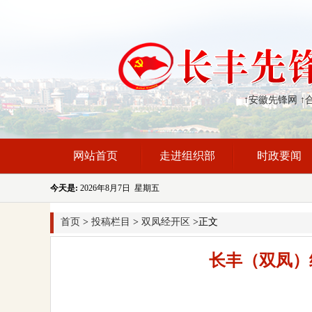
↑安徽先锋网
↑
网站首页
走进组织部
时政要闻
今天是:
2026年8月7日 星期五
首页
>
投稿栏目
>
双凤经开区
>正文
长丰（双凤）