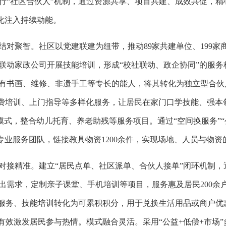
行“社区合伙人”机制，通过资源共享、项目共建、成效共促，精
代化注入持续动能。
结对聚智。社区以党建联建为纽带，推动89家共建单位、199
联动家政公司开展技能培训，形成“校社联动、政企协同”的服务
有书画、维修、非遗手工等专长的能人，将其转化为独立型合伙人
免费培训、上门指导等多样化服务，让居民在家门口学技能、强本
营模式，整合幼儿托育、养老助残等服务项目。通过“空间换服务”
人专业服务团队，链接教具物资1200余件，实现场地、人员与物
对接精准。建立“居民点单、社区派单、合伙人接单”闭环机制，
需求，定制亲子课堂、手机培训等项目，服务惠及居民200余户
区服务、技能培训转化为可累积积分，用于兑换生活用品或商户优
”，有效激发居民参与热情。模式融合灵活。采用“公益+低偿+市