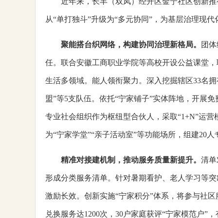
近年来，长丰（双凤）经开区金宁社区创新推
从“单打独斗”升级为“多元协同”，为基层治理现
聚能搭台织网络，构建协同治理新格局
。
团体
任。联合安徽工商职业学院等高校开设公益课堂，
生活多领域。能人领衔聚力。深入挖掘辖区33名拥
盟”等5支队伍。依托“宁家铺子”实体阵地，开展
专业社会组织作为枢纽型合伙人，采取“1+N”运
为“宁家学堂”“亲子活动室”等功能场所，组建20
精准对接建机制，推动服务质量新提升
。
清单
形成分类服务清单。针对暑期看护、老人学习等突出
激励长效。创新实施“宁家积分”体系，将参与社
兑换服务达1200次，30户家庭获评“宁家模范户