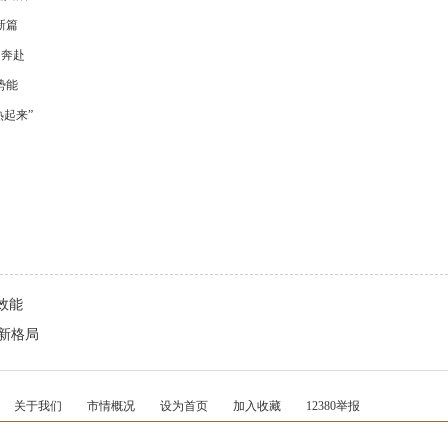
新篇
向奔赴
势能
热起来”
效能
新格局
关于我们
市情概况
设为首页
加入收藏
12380举报