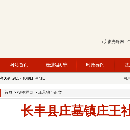
↑安徽先锋网
↑
网站首页
走进组织部
时政要闻
基
今天是:
2026年8月9日 星期日
用
首页
>
投稿栏目
>
庄墓镇
>正文
长丰县庄墓镇庄王