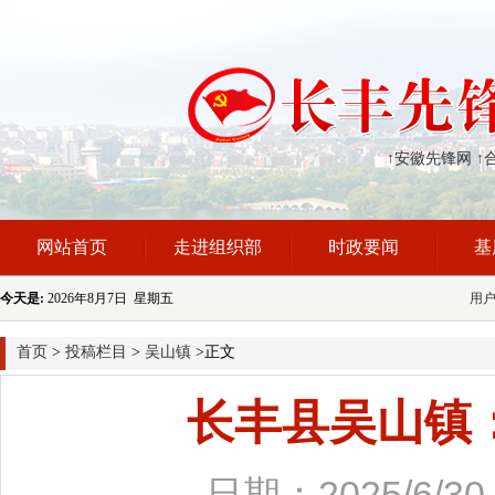
↑安徽先锋网
↑
网站首页
走进组织部
时政要闻
基
今天是:
2026年8月7日 星期五
用
首页
>
投稿栏目
>
吴山镇
>正文
长丰县吴山镇：
日期：2025/6/