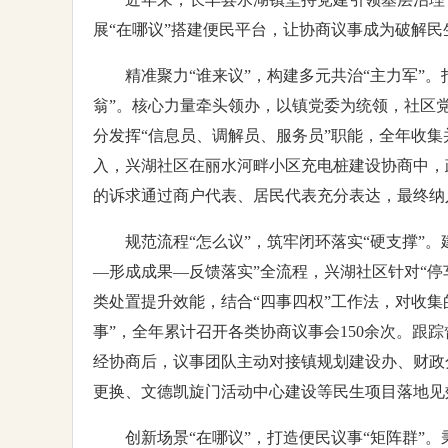
展“在哪议”搭建便民平台，让协商议事成为破解民
精准聚力“谁来议”，构建多元共治“主力军”
翁”。核心力量牵头领办，以镇党委为统领，社区党
分发挥“信息员、调解员、服务员”职能，全年收
入，兴湖社区在丽水河畔小区充电桩建设协商中，
的诉求通过商户代表、居民代表充分表达，最终纳
规范流程“怎么议”，筑牢闭环落实“硬支撑
—形成成果—反馈落实”全流程，兴湖社区针对“停
类处置提升效能，结合“四事四权”工作法，对收集
事”，全年累计召开各类协商议事会150余次。跟
经协商后，议事团队主动对接镇规划建设办、财政
更换、文德凯旋门活动中心建设等民生项目落地见
创新场景“在哪议”，打造便民议事“矩阵群”