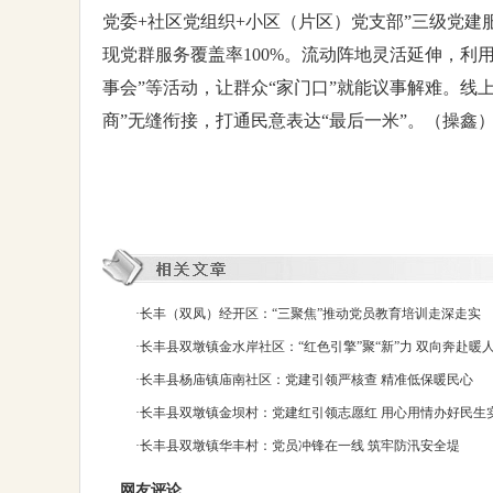
党委+社区党组织+小区（片区）党支部”三级党建
现党群服务覆盖率100%。流动阵地灵活延伸，利
事会”等活动，让群众“家门口”就能议事解难。线
商”无缝衔接，打通民意表达“最后一米”。（操鑫
·
长丰（双凤）经开区：“三聚焦”推动党员教育培训走深走实
·
长丰县双墩镇金水岸社区：“红色引擎”聚“新”力 双向奔赴暖
·
长丰县杨庙镇庙南社区：党建引领严核查 精准低保暖民心
·
长丰县双墩镇金坝村：党建红引领志愿红 用心用情办好民生
·
长丰县双墩镇华丰村：党员冲锋在一线 筑牢防汛安全堤
网友评论