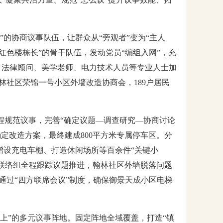
”的协商议事队伍，让群众从“旁观者”变为“主人
红色楼栋长”的骨干队伍，发动党员“编组入网”，充
、法律顾问、美学老师、电力技术人员等专业人士加
社区荣锦一号小区外墙改造协商会，189户居民
程规范议事，完善“确定议题—调查研究—协商讨论
定改造方案，最终建成800平方米专属停车区。分
增设充电车棚、打造休闲场所等百余件“关键小
协联络组全程跟踪议题推进，翰林社区外墙脱落问题
通过“四方联席会议”制度，确保御景天成小区电梯
线上”的多元议事阵地。固定阵地全域覆盖，打造“镇