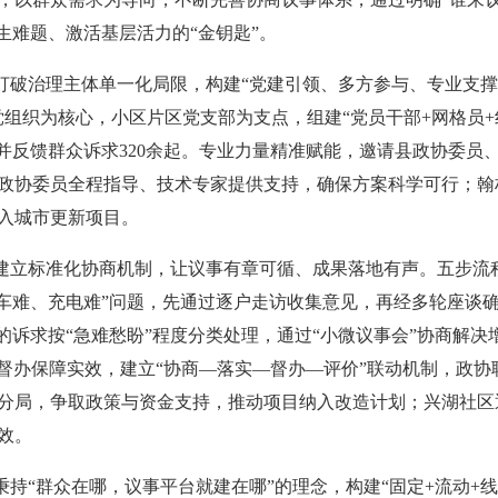
生难题、激活基层活力的“金钥匙”。
。打破治理主体单一化局限，构建“党建引领、多方参与、专业支撑
组织为核心，小区片区党支部为支点，组建“党员干部+网格员+
集并反馈群众诉求320余起。专业力量精准赋能，邀请县政协委员
政协委员全程指导、技术专家提供支持，确保方案科学可行；翰林
入城市更新项目。
”。建立标准化协商机制，让议事有章可循、成果落地有声。五步流
车难、充电难”问题，先通过逐户走访收集意见，再经多轮座谈确
的诉求按“急难愁盼”程度分类处理，通过“小微议事会”协商解决
踪督办保障实效，建立“协商—落实—督办—评价”联动机制，政
分局，争取政策与资金支持，推动项目纳入改造计划；兴湖社区
效。
。秉持“群众在哪，议事平台就建在哪”的理念，构建“固定+流动+