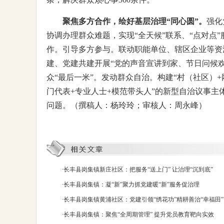
聚焦多方合作，绘好基层治理“同心圆”。
强化
协调办理群众难题，实现“全天候”联系、“点对点”
作。引导多方参与。联动职能单位、辖区企业等资源
建、党建共建开展“党的声音宣讲到家、节日问候欢
众“最后一米”。发动群众自治。构建“村（社区）+
门代表+专业人士+模范带头人”的新型自治议事
问题。（撰稿人：杨玲玲；审核人：周永峰）
·
长丰县岗集镇新庄社区：把服务“送上门” 让治理“沉到底”
·
长丰县岗集镇：凝“新”聚力抓党建暖“新”服务促治理
·
长丰县岗集镇黄浦社区：党建引领“绣花功”精耕善治“幸福田”
·
长丰县岗集镇：聚焦“全周期管理” 提升党员教育靶向实效