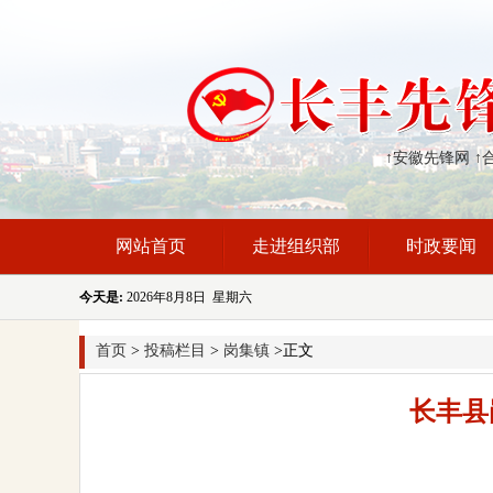
↑安徽先锋网
↑
网站首页
走进组织部
时政要闻
今天是:
2026年8月8日 星期六
首页
>
投稿栏目
>
岗集镇
>正文
长丰县