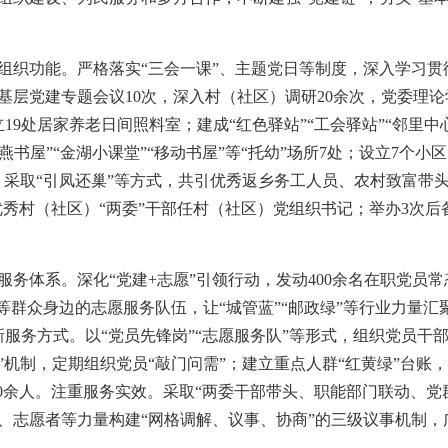
组织功能。严格落实“三会一课”、主题党日等制度，深入学习
基层党建专题会议10次，深入村（社区）调研20余次，党委理论
立19处居家养老日间照料室；建成“红色驿站”“工会驿站”“邻里
白燕书屋”“金湖小课堂”“移动书屋”等“托幼”场所7处；设立7
来，采取“引凤还巢”等方式，共引优秀返乡务工人员、农村致富带
4名优秀村（社区）“两委”干部任村（社区）党组织书记；举办3次
服务体系。深化“党建+志愿”引领行动，发动400余名在职党
等群众身边的志愿服务队伍，让“城管蓝”“邮政绿”等行业力量汇
新服务方式。以“党员先锋岗”“志愿服务队”等形式，组织党员干部
N”机制，定期组织党员“敲门问需”；建立重点人群“红黄绿”台账，
000余人。注重服务实效。采取“两委干部带头、职能部门联动、
、志愿者等力量构建“网格调解、议事、协商”的三级议事机制，广