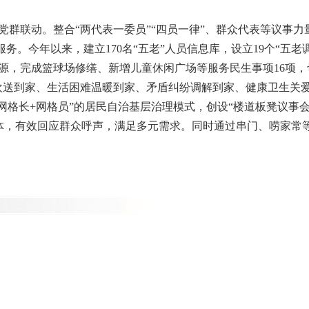
党群联动。整合“两代表一委员”“四员一律”、群众代表等议事
服务。今年以来，建立170名“五老”人员信息库，设立19个“五
，完成篮球场修缮、新增儿童休闲广场等服务民生事项16项，切
送到家、生活困难温暖到家、矛盾纠纷调解到家、健康卫生关爱到
网格长+网格员”的居民自治基层治理模式，创设“楼道板凳议事会
主体，有效回应群众呼声，满足多元需求。同时通过串门、唠家常