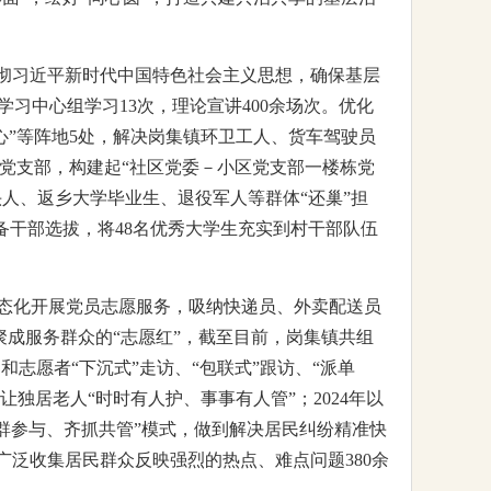
贯彻习近平新时代中国特色社会主义思想，确保基层
学习中心组学习13次，理论宣讲400余场次。优化
中心”等阵地5处，解决岗集镇环卫工人、货车驾驶员
个小区党支部，构建起“社区党委－小区党支部一楼栋党
头人、返乡大学毕业生、退役军人等群体“还巢”担
后备干部选拔，将48名优秀大学生充实到村干部队伍
员常态化开展党员志愿服务，吸纳快递员、外卖配送员
聚成服务群众的“志愿红”，截至目前，岗集镇共组
和志愿者“下沉式”走访、“包联式”跟访、“派单
让独居老人“时时有人护、事事有人管”；2024年以
党群参与、齐抓共管”模式，做到解决居民纠纷精准快
泛收集居民群众反映强烈的热点、难点问题380余